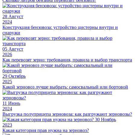
Сколько литров бензина перевозит бензовоз?
28
Август
2024
Конструкция бензовоза: устройство цистерны внутри и
снаружи
05
Август
2026
Как перевозят зерно: требования, правила и выбор транспорта
29
Октябрь
2025
Какой зерновоз лучше выбрать: самосвальный или бортовой
11
Июнь
2024
Выгрузка полуприцепа зерновоза: как разгружают зерновозы?
30
Ноябрь
2023
Какая категория прав нужна на зерновоз?