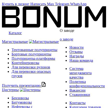
Купить в лизинг
Написать
Max
Telegram
WhatsApp
О заводе
Каталог
о заводе
Магистральные
Новости
Тентованные полуприцепы
Отзывы
Бортовые полуприцепы
Награды
Полуприцепы-платформы
Наша команда
Контейнеровозы
Для перевозки рулонов
Система
Для перевозки опасных
менеджмента
грузов
качества
Политика
Получить презентацию
конфиденциальности
Цистерны
Вакансии
Стажировки
Бензовозы
Битумовозы
Контакты
Нефтевозы с
Категории товаров