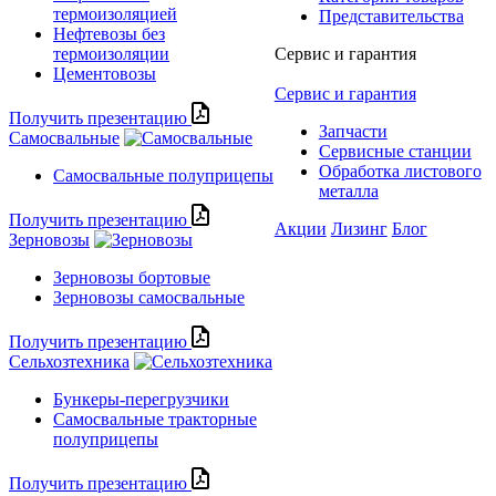
термоизоляцией
Представительства
Нефтевозы без
термоизоляции
Сервис и гарантия
Цементовозы
Сервис и гарантия
Получить презентацию
Запчасти
Самосвальные
Сервисные станции
Обработка листового
Самосвальные полуприцепы
металла
Получить презентацию
Акции
Лизинг
Блог
Зерновозы
Зерновозы бортовые
Зерновозы самосвальные
Получить презентацию
Сельхозтехника
Бункеры-перегрузчики
Самосвальные тракторные
полуприцепы
Получить презентацию