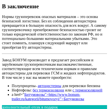
В заключение
Нормы грузоперевозок опасных материалов – это основа
безопасной логистики. Без их соблюдения автоцистерна
превращается в большую опасность для всех вокруг. А самому
грузоперевозчику пренебрежение безопасностью грозит не
только юридической ответственностью по законам РФ, но и
потенциально большими материальными убытками. Это
стоит помнить, планируя следующий маршрут или
приобретая б/у автоцистерны.
Завод БОНУМ производит и предлагает российским и
зарубежным грузоперевозчикам высококачественные,
соответствующие всем техническим нормам и правилам
автоцистерны для перевозки ГСМ и жидких нефтепродуктов.
В том числе у нас вы можете приобрести:
Полуприцепы-
автоцистерны
для перевозки бензина
Нефтефозы:
без термоизоляции
или
с термоизоляцией
a href="
Битумовозы">https://www.bonum-
trailer.ru/kategorii/bitumovozyi/">Битумовозы
дополнительный отсек в подарок