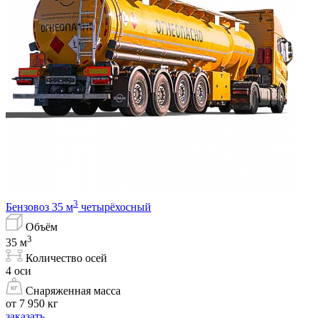
3
Бензовоз 35 м
четырёхосный
Объём
3
35 м
Количество осей
4 оси
Снаряженная масса
от 7 950 кг
заказать