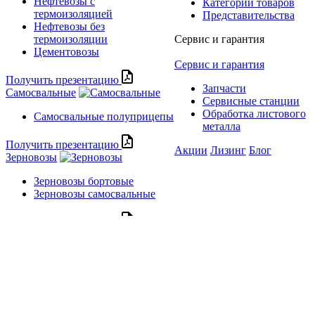
Нефтевозы с
Категории товаров
термоизоляцией
Представительства
Нефтевозы без
термоизоляции
Сервис и гарантия
Цементовозы
Сервис и гарантия
Получить презентацию
Запчасти
Самосвальные
Сервисные станции
Обработка листового
Самосвальные полуприцепы
металла
Получить презентацию
Акции
Лизинг
Блог
Зерновозы
Зерновозы бортовые
Зерновозы самосвальные
Получить презентацию
Сельхозтехника
Бункеры-перегрузчики
Самосвальные тракторные
полуприцепы
Получить презентацию