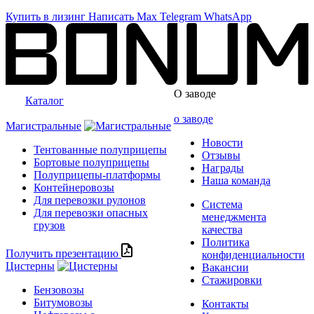
Купить в лизинг
Написать
Max
Telegram
WhatsApp
О заводе
Каталог
о заводе
Магистральные
Новости
Тентованные полуприцепы
Отзывы
Бортовые полуприцепы
Награды
Полуприцепы-платформы
Наша команда
Контейнеровозы
Для перевозки рулонов
Система
Для перевозки опасных
менеджмента
грузов
качества
Политика
Получить презентацию
конфиденциальности
Цистерны
Вакансии
Стажировки
Бензовозы
Битумовозы
Контакты