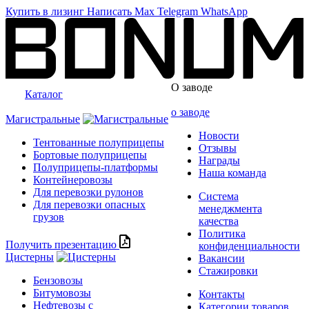
Купить в лизинг
Написать
Max
Telegram
WhatsApp
О заводе
Каталог
о заводе
Магистральные
Новости
Тентованные полуприцепы
Отзывы
Бортовые полуприцепы
Награды
Полуприцепы-платформы
Наша команда
Контейнеровозы
Для перевозки рулонов
Система
Для перевозки опасных
менеджмента
грузов
качества
Политика
Получить презентацию
конфиденциальности
Цистерны
Вакансии
Стажировки
Бензовозы
Битумовозы
Контакты
Нефтевозы с
Категории товаров