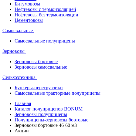
Битумовозы
Нефтевозы с термоизоляцией
Нефтевозы без термоизоляции
Цементовозы
Самосвальные
Самосвальные полуприцепы
Зерновозы
Зерновозы бортовые
Зерновозы самосвальные
Сельхозтехника
Бункеры-перегрузчики
Самосвальные тракторные полуприцепы
Главная
Каталог полуприцепов BONUM
Зерновозы-полуприцепы
Полуприцепы-зерновозы бортовые
Зерновозы бортовые 46-60 м3
Акции