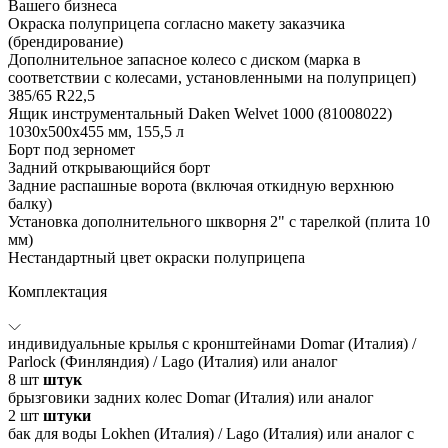
Вашего бизнеса
Окраска полуприцепа согласно макету заказчика
(брендирование)
Дополнительное запасное колесо с диском (марка в
соответствии с колесами, установленными на полуприцеп)
385/65 R22,5
Ящик инструментальный Daken Welvet 1000 (81008022)
1030x500x455 мм, 155,5 л
Борт под зерномет
Задний открывающийся борт
Задние распашные ворота (включая откидную верхнюю
балку)
Установка дополнительного шкворня 2" с тарелкой (плита 10
мм)
Нестандартный цвет окраски полуприцепа
Комплектация
индивидуальные крылья с кронштейнами Domar (Италия) /
Parlock (Финляндия) / Lago (Италия) или аналог
8
шт
штук
брызговики задних колес Domar (Италия) или аналог
2
шт
штуки
бак для воды Lokhen (Италия) / Lago (Италия) или аналог с