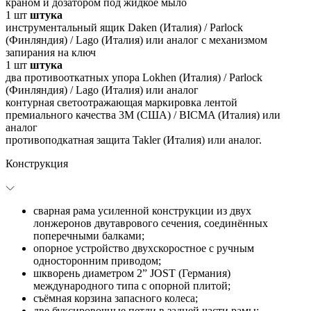
краном и дозатором под жидкое мыло
1
шт
штука
инструментальный ящик Daken (Италия) / Parlock
(Финляндия) / Lago (Италия) или аналог с механизмом
запирания на ключ
1
шт
штука
два противооткатных упора Lokhen (Италия) / Parlock
(Финляндия) / Lago (Италия) или аналог
контурная светоотражающая маркировка лентой
премиального качества 3M (США) / BICMA (Италия) или
аналог
противоподкатная защита Takler (Италия) или аналог.
Конструкция
сварная рама усиленной конструкции из двух
лонжеронов двутаврового сечения, соединённых
поперечными балками;
опорное устройство двухскоростное с ручным
односторонним приводом;
шкворень диаметром 2” JOST (Германия)
международного типа с опорной плитой;
съёмная корзина запасного колеса;
две буксировочные петли в задней части рамы;