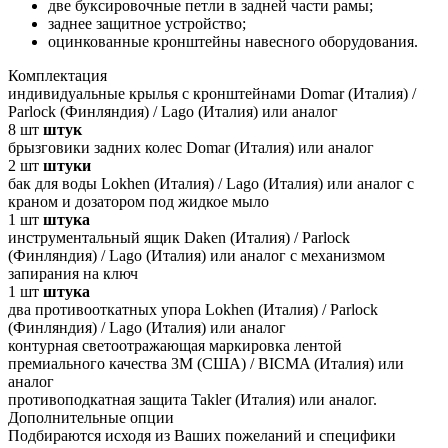
две буксировочные петли в задней части рамы;
заднее защитное устройство;
оцинкованные кронштейны навесного оборудования.
Комплектация
индивидуальные крылья с кронштейнами Domar (Италия) /
Parlock (Финляндия) / Lago (Италия) или аналог
8
шт
штук
брызговики задних колес Domar (Италия) или аналог
2
шт
штуки
бак для воды Lokhen (Италия) / Lago (Италия) или аналог с
краном и дозатором под жидкое мыло
1
шт
штука
инструментальный ящик Daken (Италия) / Parlock
(Финляндия) / Lago (Италия) или аналог с механизмом
запирания на ключ
1
шт
штука
два противооткатных упора Lokhen (Италия) / Parlock
(Финляндия) / Lago (Италия) или аналог
контурная светоотражающая маркировка лентой
премиального качества 3M (США) / BICMA (Италия) или
аналог
противоподкатная защита Takler (Италия) или аналог.
Дополнительные опции
Подбираются исходя из Ваших пожеланий и специфики