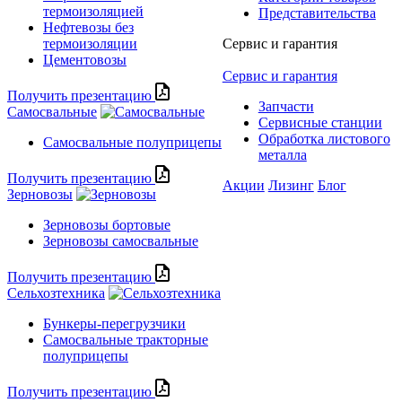
термоизоляцией
Представительства
Нефтевозы без
термоизоляции
Сервис и гарантия
Цементовозы
Сервис и гарантия
Получить презентацию
Запчасти
Самосвальные
Сервисные станции
Обработка листового
Самосвальные полуприцепы
металла
Получить презентацию
Акции
Лизинг
Блог
Зерновозы
Зерновозы бортовые
Зерновозы самосвальные
Получить презентацию
Сельхозтехника
Бункеры-перегрузчики
Самосвальные тракторные
полуприцепы
Получить презентацию