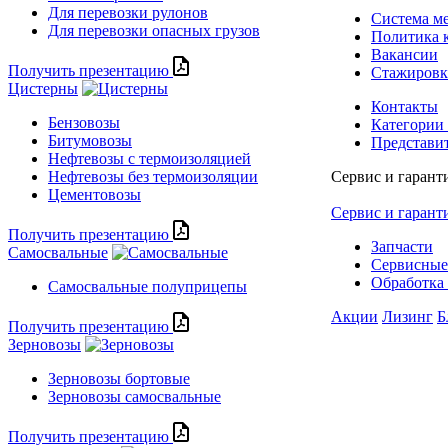
Для перевозки рулонов
Система м
Для перевозки опасных грузов
Политика 
Вакансии
Получить презентацию
Стажиров
Цистерны
Контакты
Бензовозы
Категории
Битумовозы
Представи
Нефтевозы с термоизоляцией
Нефтевозы без термоизоляции
Сервис и гарант
Цементовозы
Сервис и гарант
Получить презентацию
Запчасти
Самосвальные
Сервисные
Обработка 
Самосвальные полуприцепы
Акции
Лизинг
Б
Получить презентацию
Зерновозы
Зерновозы бортовые
Зерновозы самосвальные
Получить презентацию