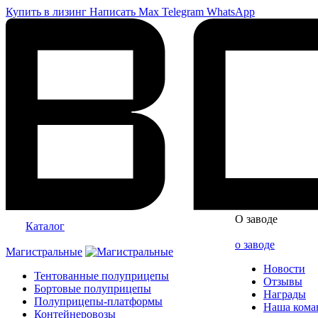
Купить в лизинг
Написать
Max
Telegram
WhatsApp
О заводе
Каталог
о заводе
Магистральные
Новости
Тентованные полуприцепы
Отзывы
Бортовые полуприцепы
Награды
Полуприцепы-платформы
Наша кома
Контейнеровозы